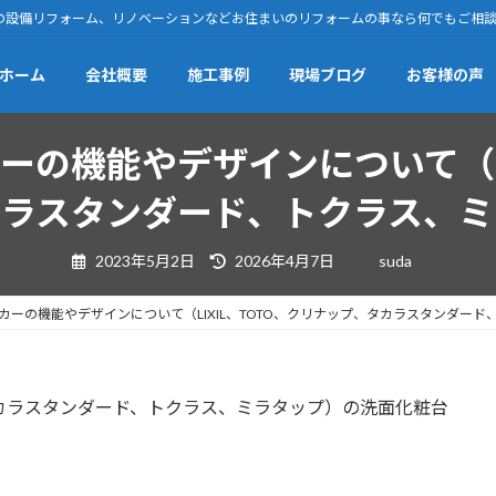
の設備リフォーム、リノベーションなどお住まいのリフォームの事なら何でもご相
ホーム
会社概要
施工事例
現場ブログ
お客様の声
の機能やデザインについて（LI
カラスタンダード、トクラス、ミ
最
2023年5月2日
2026年4月7日
suda
終
更
新
日
カーの機能やデザインについて（LIXIL、TOTO、クリナップ、タカラスタンダー
時
:
、タカラスタンダード、トクラス、ミラタップ）の洗面化粧台