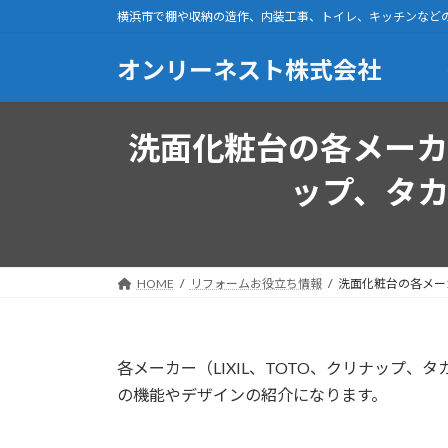
コ
ナ
横浜市で棚や収納の造作、内装工事、トイレ、キッチンなど
ン
ビ
テ
ゲ
オンリーネスト株式会社
ン
ー
ツ
シ
へ
ョ
洗面化粧台の各メーカー
ス
ン
キ
に
ップ、タ
ッ
移
プ
動
HOME
リフォームお役立ち情報
洗面化粧台の各メー
各メーカー（LIXIL、TOTO、クリナップ
の機能やデザインの紹介になります。